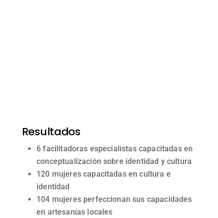
Aliados:
GAD Cuenca
Proyecto orientado a sensibilizar y empoderar a
mujeres en situación de vulnerabilidad en
Cuenca, fortaleciendo su identidad y
capacidades, a través de procesos
educomunicativos que promueven la autonomía
económica como herramienta para prevenir la
violencia de género.
Resultados
6 facilitadoras especialistas capacitadas en
conceptualización sobre identidad y cultura
120 mujeres capacitadas en cultura e
identidad
104 mujeres perfeccionan sus capacidades
en artesanías locales